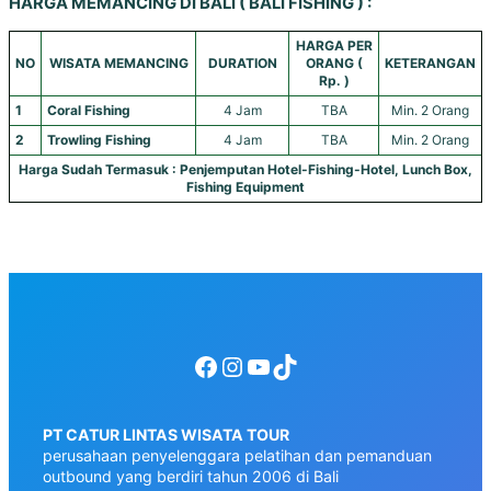
HARGA MEMANCING DI BALI ( BALI FISHING ) :
HARGA PER
NO
WISATA MEMANCING
DURATION
ORANG (
KETERANGAN
Rp. )
1
Coral Fishing
4 Jam
TBA
Min. 2 Orang
2
Trowling Fishing
4 Jam
TBA
Min. 2 Orang
Harga Sudah Termasuk : Penjemputan Hotel-Fishing-Hotel, Lunch Box,
Fishing Equipment
Facebook
Instagram
YouTube
TikTok
PT CATUR LINTAS WISATA TOUR
perusahaan penyelenggara pelatihan dan pemanduan
outbound yang berdiri tahun 2006 di Bali